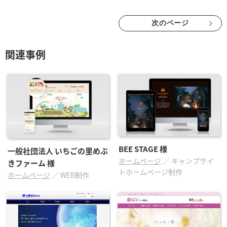
次のページ
関連事例
BEE STAGE
様
一般社団法人 いちごの里めぶ
ホームページ
／
キャンプサイ
きファーム
様
トホームページ制作
ホームページ
／
WEB制作