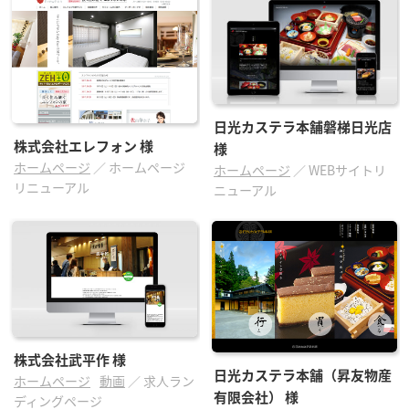
日光カステラ本舗磐梯日光店
株式会社エレフォン
様
様
ホームページ
／
ホームページ
ホームページ
／
WEBサイトリ
リニューアル
ニューアル
株式会社武平作
様
日光カステラ本舗（昇友物産
ホームページ
動画
／
求人ラン
有限会社）
様
ディングページ