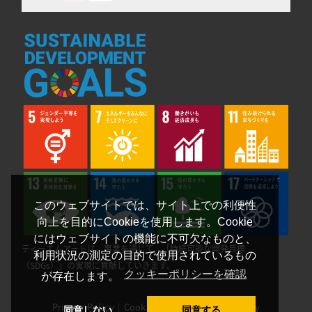
このウェブサイトでは、サイト上での利便性
向上を目的にCookieを使用します。Cookie
にはウェブサイトの機能に不可欠なものと、
ティーエムアートは、事業を通じて、「持続可能な開発目標
利用状況の測定の目的で使用されているもの
（SDGs）」の実現に貢献していきます。
クッキーポリシーを確認
が存在します。
Privacy Policy
｜
Cookie Policy
｜
Security Policy
同意しない
同意する