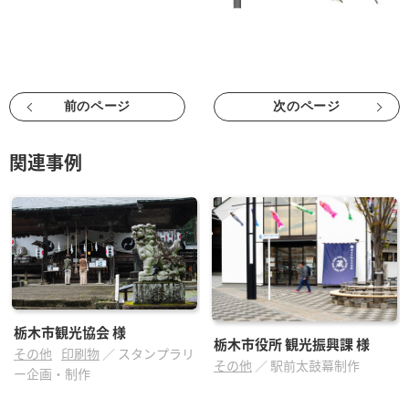
前のページ
次のページ
関連事例
栃木市観光協会
様
栃木市役所 観光振興課
様
その他
印刷物
／
スタンプラリ
その他
／
駅前太鼓幕制作
ー企画・制作