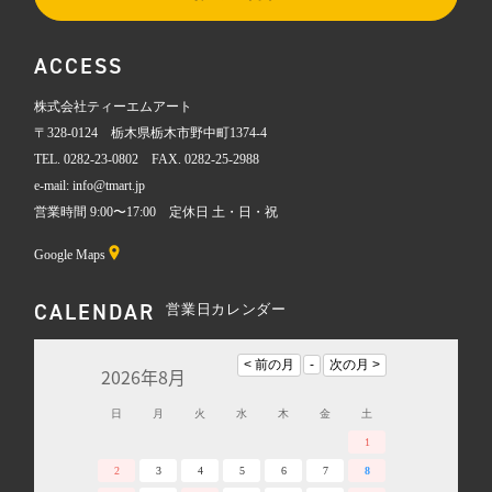
ACCESS
株式会社ティーエムアート
〒328-0124 栃木県栃木市野中町1374-4
TEL. 0282-23-0802 FAX. 0282-25-2988
e-mail: info@tmart.jp
営業時間 9:00〜17:00 定休日 土・日・祝
Google Maps
CALENDAR
営業日カレンダー
2026年8月
日
月
火
水
木
金
土
1
2
3
4
5
6
7
8