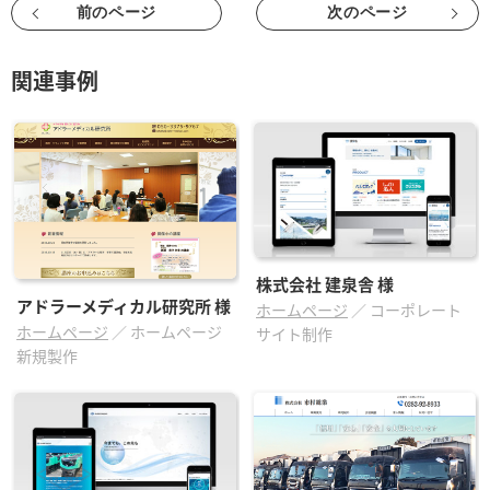
前のページ
次のページ
関連事例
株式会社 建泉舎
様
アドラーメディカル研究所
様
ホームページ
／
コーポレート
ホームページ
／
ホームページ
サイト制作
新規製作