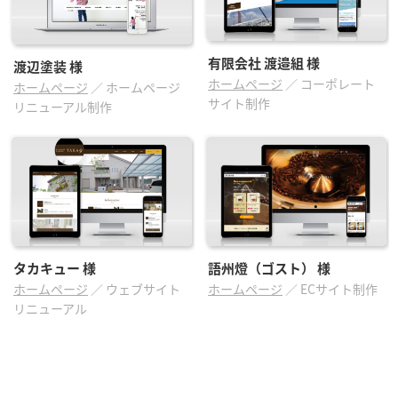
有限会社 渡邉組
様
渡辺塗装
様
ホームページ
／
コーポレート
ホームページ
／
ホームページ
サイト制作
リニューアル制作
タカキュー
様
語州燈（ゴスト）
様
ホームページ
／
ウェブサイト
ホームページ
／
ECサイト制作
リニューアル